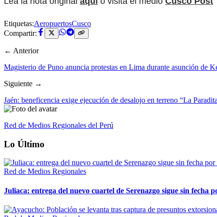
Lea la nota original
aquí
o visita el medio
Cusco Post
Etiquetas:
Aeropuertos
Cusco
Compartir:
← Anterior
Magisterio de Puno anuncia protestas en Lima durante asunción de K
Siguiente →
Jaén: beneficencia exige ejecución de desalojo en terreno “La Paradi
Red de Medios Regionales del Perú
Lo Último
Red de Medios Regionales
Juliaca: entrega del nuevo cuartel de Serenazgo sigue sin fecha p