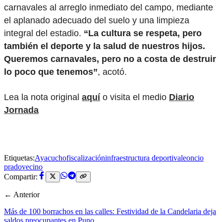
carnavales al arreglo inmediato del campo, mediante
el aplanado adecuado del suelo y una limpieza
integral del estadio.
“La cultura se respeta, pero
también el deporte y la salud de nuestros hijos.
Queremos carnavales, pero no a costa de destruir
lo poco que tenemos”
, acotó.
Lea la nota original
aquí
o visita el medio
Diario
Jornada
Etiquetas:
Ayacucho
fiscalización
infraestructura deportiva
leoncio
prado
vecino
Compartir:
← Anterior
Más de 100 borrachos en las calles: Festividad de la Candelaria deja
saldos preocupantes en Puno