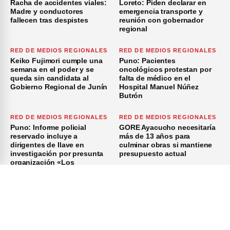
Racha de accidentes viales:
Loreto: Piden declarar en
Madre y conductores
emergencia transporte y
fallecen tras despistes
reunión con gobernador
regional
RED DE MEDIOS REGIONALES
RED DE MEDIOS REGIONALES
Keiko Fujimori cumple una
Puno: Pacientes
semana en el poder y se
oncológicos protestan por
queda sin candidata al
falta de médico en el
Gobierno Regional de Junín
Hospital Manuel Núñez
Butrón
RED DE MEDIOS REGIONALES
RED DE MEDIOS REGIONALES
Puno: Informe policial
GORE Ayacucho necesitaría
reservado incluye a
más de 13 años para
dirigentes de Ilave en
culminar obras si mantiene
investigación por presunta
presupuesto actual
organización «Los
Azuzadores del Sur»
×
Inicio
Investigación
Investigando