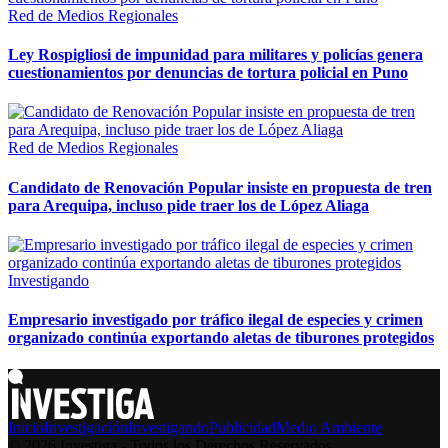
Red de Medios Regionales
Ley Rospigliosi de impunidad para militares y policías genera
cuestionamientos por denuncias de tortura policial en Puno
Red de Medios Regionales
Candidato de Renovación Popular insiste en propuesta de tren
para Arequipa, incluso pide traer los de López Aliaga
Investigando
Empresario investigado por tráfico ilegal de especies y crimen
organizado continúa exportando aletas de tiburones protegidos
Inicio
Investigación
Investigando
Publicidad
Medio Ambiente
© 2026 Investiga - Todos los Derechos Reservados.