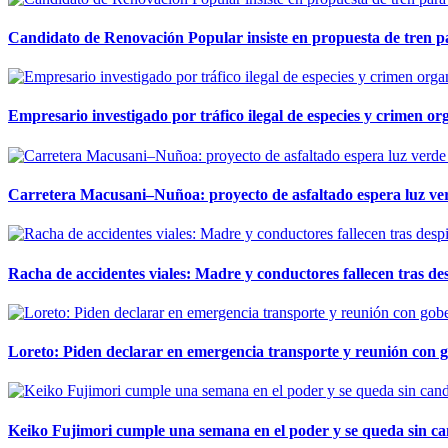
Candidato de Renovación Popular insiste en propuesta de tren pa
Empresario investigado por tráfico ilegal de especies y crimen o
Carretera Macusani–Nuñoa: proyecto de asfaltado espera luz ver
Racha de accidentes viales: Madre y conductores fallecen tras des
Loreto: Piden declarar en emergencia transporte y reunión con 
Keiko Fujimori cumple una semana en el poder y se queda sin ca