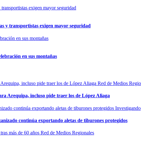
as y transportistas exigen mayor seguridad
elebración en sus montañas
Red de Medios Regio
ra Arequipa, incluso pide traer los de López Aliaga
Investigando
rganizado continúa exportando aletas de tiburones protegidos
Red de Medios Regionales