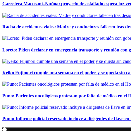
Carretera Macusani–Nuñoa: proyecto de asfaltado espera luz ver
Racha de accidentes viales: Madre y conductores fallecen tras des
Loreto: Piden declarar en emergencia transporte y reunión con 
Keiko Fujimori cumple una semana en el poder y se queda sin ca
Puno: Pacientes oncológicos protestan por falta de médico en e
Puno: Informe policial reservado incluye a dirigentes de Ilave e