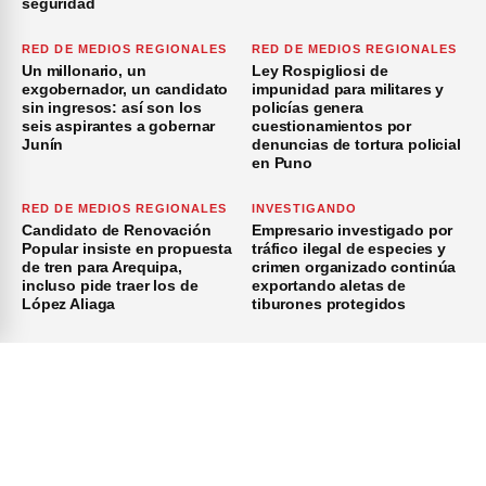
seguridad
RED DE MEDIOS REGIONALES
RED DE MEDIOS REGIONALES
Un millonario, un
Ley Rospigliosi de
exgobernador, un candidato
impunidad para militares y
sin ingresos: así son los
policías genera
seis aspirantes a gobernar
cuestionamientos por
Junín
denuncias de tortura policial
en Puno
RED DE MEDIOS REGIONALES
INVESTIGANDO
Candidato de Renovación
Empresario investigado por
Popular insiste en propuesta
tráfico ilegal de especies y
de tren para Arequipa,
crimen organizado continúa
incluso pide traer los de
exportando aletas de
López Aliaga
tiburones protegidos
×
Inicio
Investigación
Investigando
Publicidad
Medio Ambiente