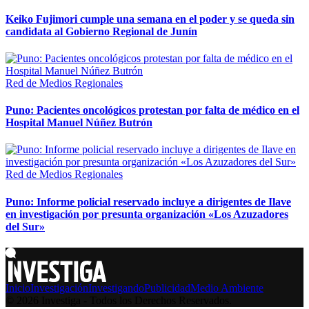
Keiko Fujimori cumple una semana en el poder y se queda sin
candidata al Gobierno Regional de Junín
Red de Medios Regionales
Puno: Pacientes oncológicos protestan por falta de médico en el
Hospital Manuel Núñez Butrón
Red de Medios Regionales
Puno: Informe policial reservado incluye a dirigentes de Ilave
en investigación por presunta organización «Los Azuzadores
del Sur»
Inicio
Investigación
Investigando
Publicidad
Medio Ambiente
© 2026 Investiga - Todos los Derechos Reservados.