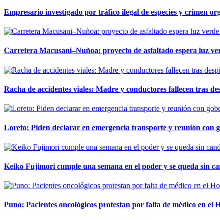
Empresario investigado por tráfico ilegal de especies y crimen o
Carretera Macusani–Nuñoa: proyecto de asfaltado espera luz ver
Racha de accidentes viales: Madre y conductores fallecen tras des
Loreto: Piden declarar en emergencia transporte y reunión con 
Keiko Fujimori cumple una semana en el poder y se queda sin ca
Puno: Pacientes oncológicos protestan por falta de médico en e