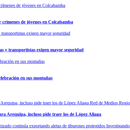
por crímenes de jóvenes en Colcabamba
as y transportistas exigen mayor seguridad
elebración en sus montañas
Red de Medios Regio
ra Arequipa, incluso pide traer los de López Aliaga
Investigando