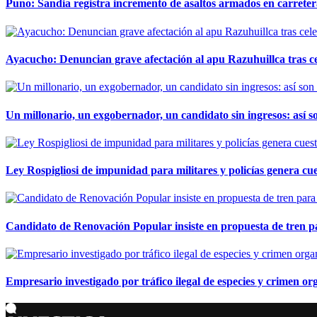
Puno: Sandia registra incremento de asaltos armados en carreter
Ayacucho: Denuncian grave afectación al apu Razuhuillca tras c
Un millonario, un exgobernador, un candidato sin ingresos: así so
Ley Rospigliosi de impunidad para militares y policías genera cu
Candidato de Renovación Popular insiste en propuesta de tren pa
Empresario investigado por tráfico ilegal de especies y crimen o