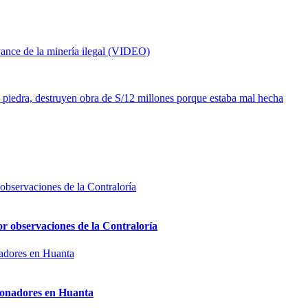
vance de la minería ilegal (VIDEO)
 piedra, destruyen obra de S/12 millones porque estaba mal hecha
or observaciones de la Contraloría
sionadores en Huanta