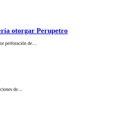
ería otorgar Perupetro
rior perforación de…
acciones de…