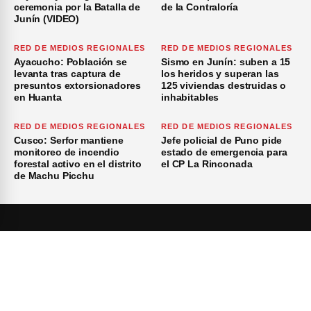
ceremonia por la Batalla de
de la Contraloría
Junín (VIDEO)
RED DE MEDIOS REGIONALES
RED DE MEDIOS REGIONALES
Ayacucho: Población se
Sismo en Junín: suben a 15
levanta tras captura de
los heridos y superan las
presuntos extorsionadores
125 viviendas destruidas o
en Huanta
inhabitables
RED DE MEDIOS REGIONALES
RED DE MEDIOS REGIONALES
Cusco: Serfor mantiene
Jefe policial de Puno pide
monitoreo de incendio
estado de emergencia para
forestal activo en el distrito
el CP La Rinconada
de Machu Picchu
Inicio
Investigación
Investigando
×
Publicidad
Medio Ambiente