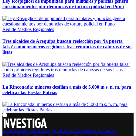
Ley Rospigliosi de impunidad para militares y policías genera
cuestionamientos por denuncias de tortura policial en Puno
Red de Medios Regionales
Tres alcaldes de Arequipa buscan reelección por ‘la puerta
falsa’ como primeros regidores tras renuncias de cabezas de sus
listas
Red de Medios Regionales
La Rinconada: mineros desfilan a más de 5.000 m s. n. m. para
celebrar las Fiestas Patrias
Inicio
Investigación
Investigando
Publicidad
Medio Ambiente
© 2026 Investiga - Todos los Derechos Reservados.