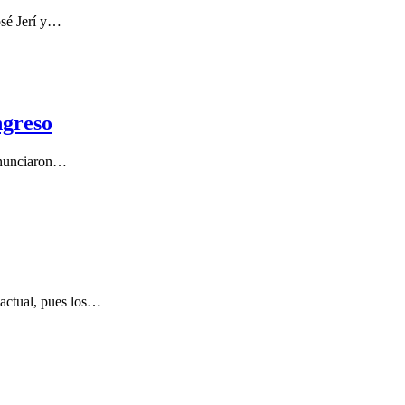
osé Jerí y…
ngreso
 anunciaron…
 actual, pues los…