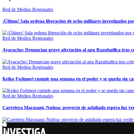
Red de Medios Regionales
¡Último! Sala ordena liberación de ocho militares investigados 
Red de Medios Regionales
Ayacucho: Denuncian grave afectación al apu Razuhuillca tras c
Red de Medios Regionales
Keiko Fujimori cumple una semana en el poder y se queda sin ca
Red de Medios Regionales
Carretera Macusani–Nuñoa: proyecto de asfaltado espera luz ver