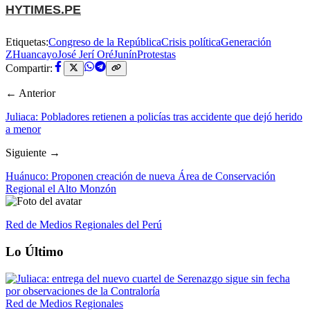
HYTIMES.PE
Etiquetas:
Congreso de la República
Crisis política
Generación
Z
Huancayo
José Jerí Oré
Junín
Protestas
Compartir:
← Anterior
Juliaca: Pobladores retienen a policías tras accidente que dejó herido
a menor
Siguiente →
Huánuco: Proponen creación de nueva Área de Conservación
Regional el Alto Monzón
Red de Medios Regionales del Perú
Lo Último
Red de Medios Regionales