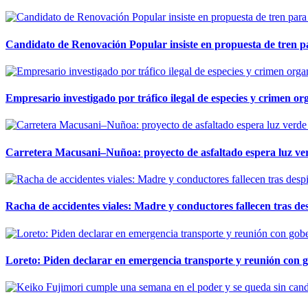
Candidato de Renovación Popular insiste en propuesta de tren pa
Empresario investigado por tráfico ilegal de especies y crimen o
Carretera Macusani–Nuñoa: proyecto de asfaltado espera luz ver
Racha de accidentes viales: Madre y conductores fallecen tras des
Loreto: Piden declarar en emergencia transporte y reunión con 