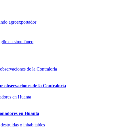
fundo agroexportador
sagüe en simultáneo
or observaciones de la Contraloría
sionadores en Huanta