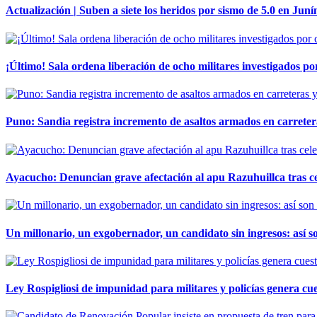
Actualización | Suben a siete los heridos por sismo de 5.0 en Juní
¡Último! Sala ordena liberación de ocho militares investigados 
Puno: Sandia registra incremento de asaltos armados en carreter
Ayacucho: Denuncian grave afectación al apu Razuhuillca tras c
Un millonario, un exgobernador, un candidato sin ingresos: así so
Ley Rospigliosi de impunidad para militares y policías genera cu