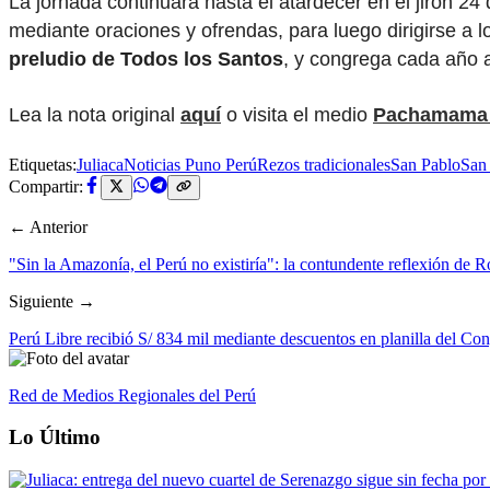
La jornada continuará hasta el atardecer en el jirón 
mediante oraciones y ofrendas, para luego dirigirse a 
preludio de Todos los Santos
, y congrega cada año a
Lea la nota original
aquí
o visita el medio
Pachamama 
Etiquetas:
Juliaca
Noticias Puno Perú
Rezos tradicionales
San Pablo
San
Compartir:
← Anterior
"Sin la Amazonía, el Perú no existiría": la contundente reflexión de
Siguiente →
Perú Libre recibió S/ 834 mil mediante descuentos en planilla del Con
Red de Medios Regionales del Perú
Lo Último