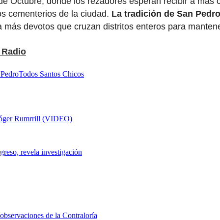
24 de Octubre, donde los rezadores esperan recibir a má
los cementerios de la ciudad.
La tradición de San Pedr
 más devotos que cruzan distritos enteros para mantene
Radio
 Pedro
Todos Santos Chicos
 Róger Rumrrill (VIDEO)
greso, revela investigación