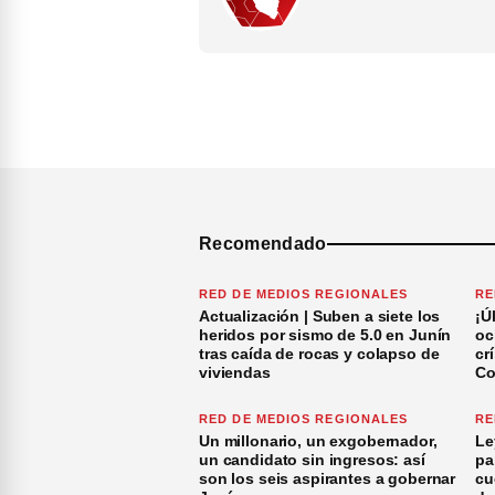
Recomendado
RED DE MEDIOS REGIONALES
RE
Actualización | Suben a siete los
¡Ú
heridos por sismo de 5.0 en Junín
oc
tras caída de rocas y colapso de
cr
viviendas
Co
RED DE MEDIOS REGIONALES
RE
Un millonario, un exgobernador,
Le
un candidato sin ingresos: así
pa
son los seis aspirantes a gobernar
cu