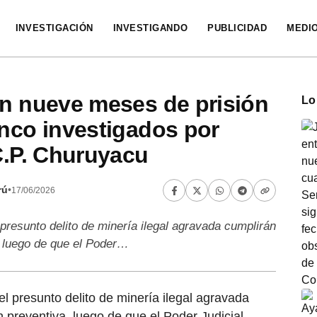
INVESTIGACIÓN
INVESTIGANDO
PUBLICIDAD
MEDI
an nueve meses de prisión
Lo
inco investigados por
 C.P. Churuyacu
rú
•
17/06/2026
presunto delito de minería ilegal agravada cumplirán
, luego de que el Poder…
l presunto delito de minería ilegal agravada
 preventiva, luego de que el Poder Judicial