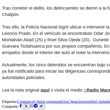
Tras cometer el delito, los delincuentes se dieron a l
Chalpón.
Tras ello, la Policía Nacional logró ubicar e interveni
Leoncio Prado. En el vehículo se encontraban Odar Jos
Montalván Abad (25) y Roel Silva Ojeda (20). Durante e
Guevara Ticliahuanca por sus propios compañeros. En l
arrojados desde el interior del auto al notar la intervenci
Actualmente, los cinco detenidos se encuentran bajo cu
ya fue notificado para iniciar las diligencias correspo
autoridades policiales.
Lea la nota original
aquí
o visita el medio
::Radio Mar
Etiquetas:
Cajamarca
Crimen organizado
San Ignacio
seguridad ciudad
Compartir: