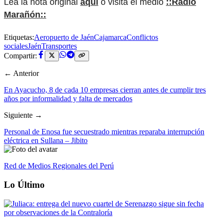
Lea la nota original
aquí
o visita el medio
::Radio
Marañón::
Etiquetas:
Aeropuerto de Jaén
Cajamarca
Conflictos
sociales
Jaén
Transportes
Compartir:
← Anterior
En Ayacucho, 8 de cada 10 empresas cierran antes de cumplir tres
años por informalidad y falta de mercados
Siguiente →
Personal de Enosa fue secuestrado mientras reparaba interrupción
eléctrica en Sullana – Jibito
Red de Medios Regionales del Perú
Lo Último