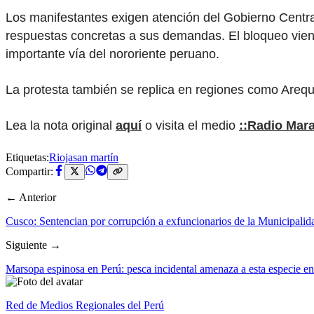
Los manifestantes exigen atención del Gobierno Central
respuestas concretas a sus demandas. El bloqueo viene 
importante vía del nororiente peruano.
La protesta también se replica en regiones como Arequ
Lea la nota original
aquí
o visita el medio
::Radio Mar
Etiquetas:
Rioja
san martín
Compartir:
← Anterior
Cusco: Sentencian por corrupción a exfuncionarios de la Municipali
Siguiente →
Marsopa espinosa en Perú: pesca incidental amenaza a esta especie en 
Red de Medios Regionales del Perú