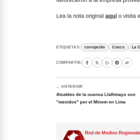
favorecieron a la empresa proveed
Lea la nota original
aquí
o visita 
ETIQUETAS:
corrupción
Cusco
La 
COMPARTIR:
← ANTERIOR
Alcaldes de la cuenca Llallimayo son
"mecidos" por el Minem en Lima
Red de Medios Regionale