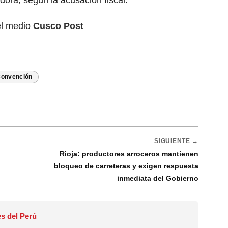
ora, según la acusación fiscal.
el medio
Cusco Post
Convención
SIGUIENTE →
Rioja: productores arroceros mantienen
bloqueo de carreteras y exigen respuesta
inmediata del Gobierno
s del Perú