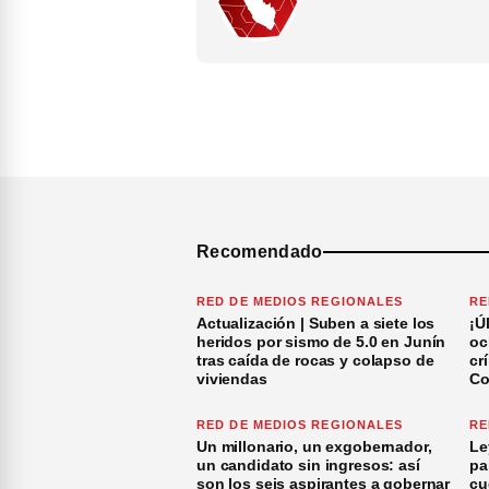
Recomendado
RED DE MEDIOS REGIONALES
RE
Actualización | Suben a siete los
¡Ú
heridos por sismo de 5.0 en Junín
oc
tras caída de rocas y colapso de
cr
viviendas
Co
RED DE MEDIOS REGIONALES
RE
Un millonario, un exgobernador,
Le
un candidato sin ingresos: así
pa
son los seis aspirantes a gobernar
cu