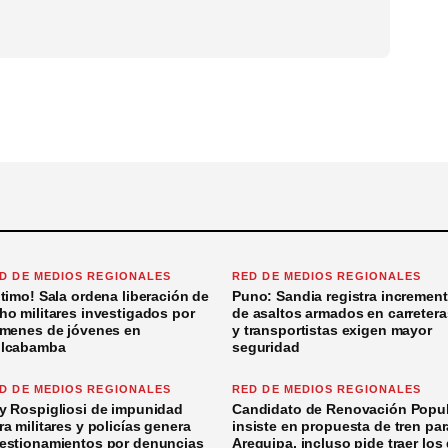
D DE MEDIOS REGIONALES
RED DE MEDIOS REGIONALES
ltimo! Sala ordena liberación de
Puno: Sandia registra incremen
ho militares investigados por
de asaltos armados en carretera
ímenes de jóvenes en
y transportistas exigen mayor
lcabamba
seguridad
D DE MEDIOS REGIONALES
RED DE MEDIOS REGIONALES
y Rospigliosi de impunidad
Candidato de Renovación Popul
ra militares y policías genera
insiste en propuesta de tren par
estionamientos por denuncias
Arequipa, incluso pide traer los