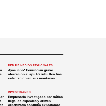
RED DE MEDIOS REGIONALES
to
Ayacucho: Denuncian grave
s
afectación al apu Razuhuillca tras
celebración en sus montañas
INVESTIGANDO
ar
Empresario investigado por tráfico
a
ilegal de especies y crimen
 de
organizado continúa exportando