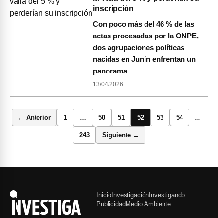
inscripción
Con poco más del 46 % de las
actas procesadas por la ONPE,
dos agrupaciones políticas
nacidas en Junín enfrentan un
panorama…
13/04/2026
← Anterior
1
…
50
51
52
53
54
…
243
Siguiente →
Inicio
Investigación
Investigando
Publicidad
Medio Ambiente