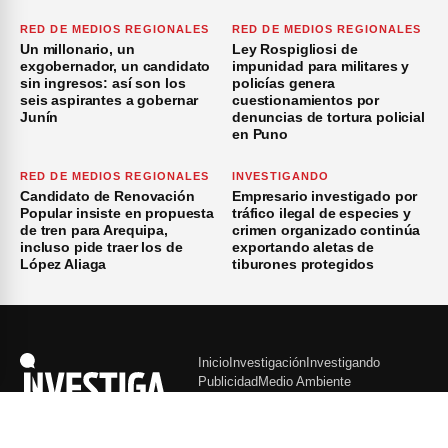
RED DE MEDIOS REGIONALES
RED DE MEDIOS REGIONALES
Un millonario, un
Ley Rospigliosi de
exgobernador, un candidato
impunidad para militares y
sin ingresos: así son los
policías genera
seis aspirantes a gobernar
cuestionamientos por
Junín
denuncias de tortura policial
en Puno
RED DE MEDIOS REGIONALES
INVESTIGANDO
Candidato de Renovación
Empresario investigado por
Popular insiste en propuesta
tráfico ilegal de especies y
de tren para Arequipa,
crimen organizado continúa
incluso pide traer los de
exportando aletas de
López Aliaga
tiburones protegidos
Inicio
Investigación
Investigando
Publicidad
Medio Ambiente
×