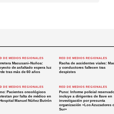
D DE MEDIOS REGIONALES
RED DE MEDIOS REGIONALES
rretera Macusani–Nuñoa:
Racha de accidentes viales: Ma
oyecto de asfaltado espera luz
y conductores fallecen tras
rde tras más de 60 años
despistes
D DE MEDIOS REGIONALES
RED DE MEDIOS REGIONALES
no: Pacientes oncológicos
Puno: Informe policial reservad
otestan por falta de médico en
incluye a dirigentes de Ilave en
 Hospital Manuel Núñez Butrón
investigación por presunta
organización «Los Azuzadores 
Sur»