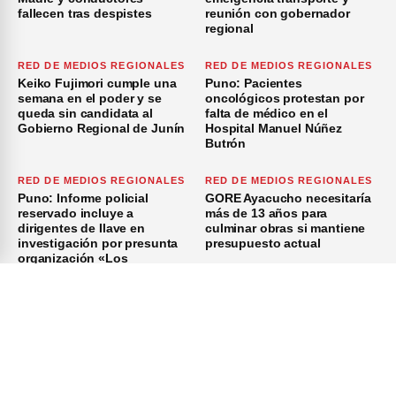
fallecen tras despistes
reunión con gobernador
regional
RED DE MEDIOS REGIONALES
RED DE MEDIOS REGIONALES
Keiko Fujimori cumple una
Puno: Pacientes
semana en el poder y se
oncológicos protestan por
queda sin candidata al
falta de médico en el
Gobierno Regional de Junín
Hospital Manuel Núñez
Butrón
RED DE MEDIOS REGIONALES
RED DE MEDIOS REGIONALES
Puno: Informe policial
GORE Ayacucho necesitaría
reservado incluye a
más de 13 años para
dirigentes de Ilave en
culminar obras si mantiene
investigación por presunta
presupuesto actual
organización «Los
Azuzadores del Sur»
×
Inicio
Investigación
Investigando
Publicidad
Medio Ambiente