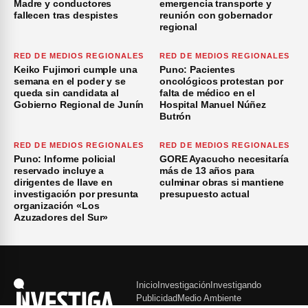
Madre y conductores
emergencia transporte y
fallecen tras despistes
reunión con gobernador
regional
RED DE MEDIOS REGIONALES
RED DE MEDIOS REGIONALES
Keiko Fujimori cumple una
Puno: Pacientes
semana en el poder y se
oncológicos protestan por
queda sin candidata al
falta de médico en el
Gobierno Regional de Junín
Hospital Manuel Núñez
Butrón
RED DE MEDIOS REGIONALES
RED DE MEDIOS REGIONALES
Puno: Informe policial
GORE Ayacucho necesitaría
reservado incluye a
más de 13 años para
dirigentes de Ilave en
culminar obras si mantiene
investigación por presunta
presupuesto actual
organización «Los
Azuzadores del Sur»
Inicio
Investigación
Investigando
Publicidad
Medio Ambiente