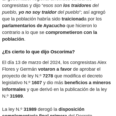
congresistas y dijo “
esos son
los traidores
del
pueblo,
yo no soy traidor
del pueblo
”; así agregó
que la población habría sido
traicionad
a por los
parlamentarios de Ayacucho
que hicieron lo
contrario a lo que se
comprometieron con la
población
.
¿Es cierto lo que dijo Oscorima?
El día 13 de marzo del 2024, los congresistas Alex
Flores y Germán
votaron a favor
de aprobar el
proyecto de ley N.º
7278
que modifica el decreto
legislativo N.º
1607
y dio más
beneficios a mineros
informales
y que derivó en la publicación de la ley
N.º
31989
.
La ley N.º
31989
derogó la
disposición
complementaria final primera
del Decreto