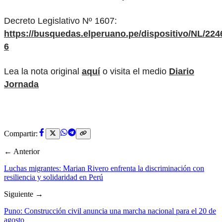
Decreto Legislativo Nº 1607:
https://busquedas.elperuano.pe/dispositivo/NL/224
6
Lea la nota original
aquí
o visita el medio
Diario
Jornada
Compartir:
← Anterior
Luchas migrantes: Marian Rivero enfrenta la discriminación con
resiliencia y solidaridad en Perú
Siguiente →
Puno: Construcción civil anuncia una marcha nacional para el 20 de
agosto