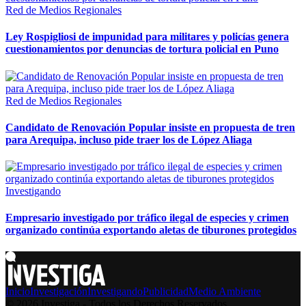
Red de Medios Regionales
Ley Rospigliosi de impunidad para militares y policías genera
cuestionamientos por denuncias de tortura policial en Puno
Red de Medios Regionales
Candidato de Renovación Popular insiste en propuesta de tren
para Arequipa, incluso pide traer los de López Aliaga
Investigando
Empresario investigado por tráfico ilegal de especies y crimen
organizado continúa exportando aletas de tiburones protegidos
Inicio
Investigación
Investigando
Publicidad
Medio Ambiente
© 2026 Investiga - Todos los Derechos Reservados.