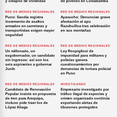
y colapso de viviendas
de jóvenes en Colcabamba
RED DE MEDIOS REGIONALES
RED DE MEDIOS REGIONALES
Puno: Sandia registra
Ayacucho: Denuncian grave
incremento de asaltos
afectación al apu
armados en carreteras y
Razuhuillca tras celebración
transportistas exigen mayor
en sus montañas
seguridad
RED DE MEDIOS REGIONALES
RED DE MEDIOS REGIONALES
Un millonario, un
Ley Rospigliosi de
exgobernador, un candidato
impunidad para militares y
sin ingresos: así son los
policías genera
seis aspirantes a gobernar
cuestionamientos por
Junín
denuncias de tortura policial
en Puno
RED DE MEDIOS REGIONALES
INVESTIGANDO
Candidato de Renovación
Empresario investigado por
Popular insiste en propuesta
tráfico ilegal de especies y
de tren para Arequipa,
crimen organizado continúa
incluso pide traer los de
exportando aletas de
López Aliaga
tiburones protegidos