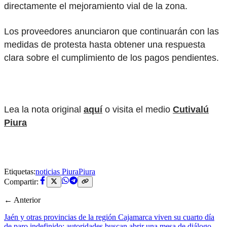
directamente el mejoramiento vial de la zona.
Los proveedores anunciaron que continuarán con las
medidas de protesta hasta obtener una respuesta
clara sobre el cumplimiento de los pagos pendientes.
Lea la nota original
aquí
o visita el medio
Cutivalú
Piura
Etiquetas:
noticias Piura
Piura
Compartir:
← Anterior
Jaén y otras provincias de la región Cajamarca viven su cuarto día
de paro indefinido: autoridades buscan abrir una mesa de diálogo