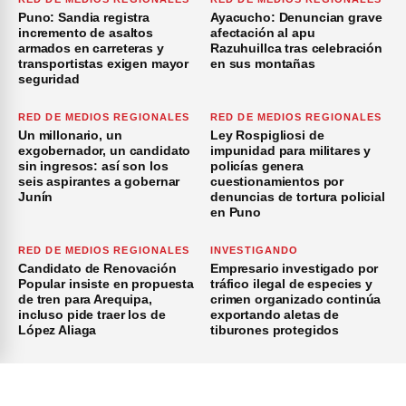
Puno: Sandia registra
Ayacucho: Denuncian grave
incremento de asaltos
afectación al apu
armados en carreteras y
Razuhuillca tras celebración
transportistas exigen mayor
en sus montañas
seguridad
RED DE MEDIOS REGIONALES
RED DE MEDIOS REGIONALES
Un millonario, un
Ley Rospigliosi de
exgobernador, un candidato
impunidad para militares y
sin ingresos: así son los
policías genera
seis aspirantes a gobernar
cuestionamientos por
Junín
denuncias de tortura policial
en Puno
RED DE MEDIOS REGIONALES
INVESTIGANDO
Candidato de Renovación
Empresario investigado por
Popular insiste en propuesta
tráfico ilegal de especies y
de tren para Arequipa,
crimen organizado continúa
incluso pide traer los de
exportando aletas de
López Aliaga
tiburones protegidos
×