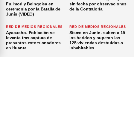
Fujimori y Beingolea en
sin fecha por observaciones
ceremonia por la Batalla de
de la Contraloría
Junín (VIDEO)
RED DE MEDIOS REGIONALES
RED DE MEDIOS REGIONALES
Ayacucho: Población se
Sismo en Junín: suben a 15
levanta tras captura de
los heridos y superan las
presuntos extorsionadores
125 viviendas destruidas o
en Huanta
inhabitables
RED DE MEDIOS REGIONALES
RED DE MEDIOS REGIONALES
×
Cusco: Serfor mantiene
Jefe policial de Puno pide
monitoreo de incendio
estado de emergencia para
forestal activo en el distrito
el CP La Rinconada
de Machu Picchu
Inicio
Investigación
Investigando
Publicidad
Medio Ambiente