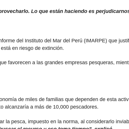
provecharlo. Lo que están haciendo es perjudicarno
nforme del Instituto del Mar del Perú (IMARPE) que justi
 está en riesgo de extinción.
ue favorecen a las grandes empresas pesqueras, mientra
 economía de miles de familias que dependen de esta act
cto alcanzaría a más de 10,000 pescadores.
r la pesca, impuesto en la norma, al considerarlo invia
buscar el recurso y eso toma tiempo”, explicó.