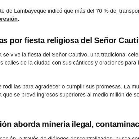
te de Lambayeque indicó que más del 70 % del transporte
resión
.
as por fiesta religiosa del Señor Caut
se vive la fiesta del Señor Cautivo, una tradicional cele
as calles de la ciudad con sus cánticos y oraciones para
e rodillas para agradecer o cumplir sus promesas. La mun
ya que se prevé ingresos superiores al medio millón de so
n aborda minería ilegal, contaminación
ación, a través de diálogos descentralizados, busca co