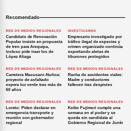
Recomendado
RED DE MEDIOS REGIONALES
INVESTIGANDO
Candidato de Renovación
Empresario investigado por
Popular insiste en propuesta
tráfico ilegal de especies y
de tren para Arequipa,
crimen organizado continúa
incluso pide traer los de
exportando aletas de
López Aliaga
tiburones protegidos
RED DE MEDIOS REGIONALES
RED DE MEDIOS REGIONALES
Carretera Macusani–Nuñoa:
Racha de accidentes viales:
proyecto de asfaltado
Madre y conductores
espera luz verde tras más de
fallecen tras despistes
60 años
RED DE MEDIOS REGIONALES
RED DE MEDIOS REGIONALES
Loreto: Piden declarar en
Keiko Fujimori cumple una
emergencia transporte y
semana en el poder y se
reunión con gobernador
queda sin candidata al
regional
Gobierno Regional de Junín