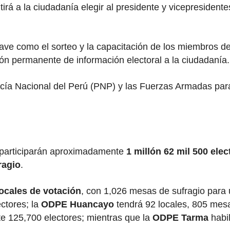
irá a la ciudadanía elegir al presidente y vicepresident
lave como el sorteo y la capacitación de los miembros d
usión permanente de información electoral a la ciudadanía.
ía Nacional del Perú (PNP) y las Fuerzas Armadas para e
n participarán aproximadamente
1 millón 62 mil 500 elec
ragio
.
locales de votación
, con 1,026 mesas de sufragio para 
ctores; la
ODPE Huancayo
tendrá 92 locales, 805 mesa
e 125,700 electores; mientras que la
ODPE Tarma
habil