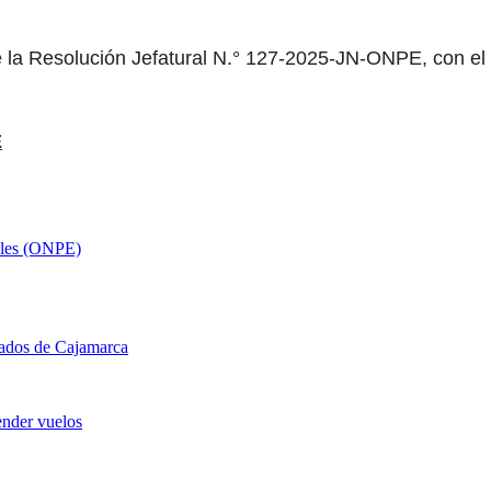
 la Resolución Jefatural N.° 127-2025-JN-ONPE, con el o
E
ales (ONPE)
lados de Cajamarca
ender vuelos