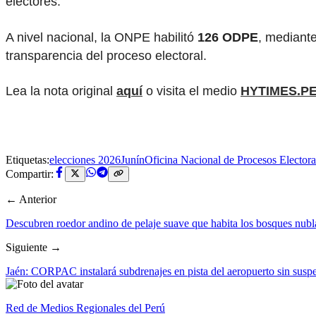
electores.
A nivel nacional, la ONPE habilitó
126 ODPE
, mediante
transparencia del proceso electoral.
Lea la nota original
aquí
o visita el medio
HYTIMES.P
Etiquetas:
elecciones 2026
Junín
Oficina Nacional de Procesos Elector
Compartir:
← Anterior
Descubren roedor andino de pelaje suave que habita los bosques nub
Siguiente →
Jaén: CORPAC instalará subdrenajes en pista del aeropuerto sin susp
Red de Medios Regionales del Perú