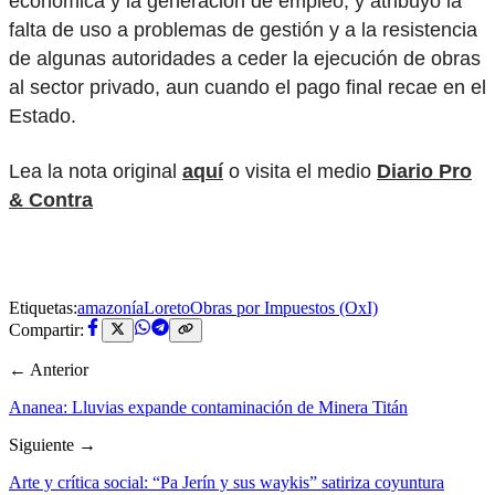
económica y la generación de empleo, y atribuyó la
falta de uso a problemas de gestión y a la resistencia
de algunas autoridades a ceder la ejecución de obras
al sector privado, aun cuando el pago final recae en el
Estado.
Lea la nota original
aquí
o visita el medio
Diario Pro
& Contra
Etiquetas:
amazonía
Loreto
Obras por Impuestos (OxI)
Compartir:
← Anterior
Ananea: Lluvias expande contaminación de Minera Titán
Siguiente →
Arte y crítica social: “Pa Jerín y sus waykis” satiriza coyuntura