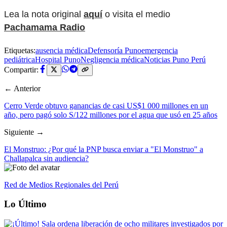
Lea la nota original
aquí
o visita el medio
Pachamama Radio
Etiquetas:
ausencia médica
Defensoría Puno
emergencia
pediátrica
Hospital Puno
Negligencia médica
Noticias Puno Perú
Compartir:
← Anterior
Cerro Verde obtuvo ganancias de casi US$1 000 millones en un
año, pero pagó solo S/122 millones por el agua que usó en 25 años
Siguiente →
El Monstruo: ¿Por qué la PNP busca enviar a "El Monstruo" a
Challapalca sin audiencia?
Red de Medios Regionales del Perú
Lo Último