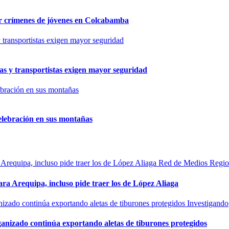
por crímenes de jóvenes en Colcabamba
as y transportistas exigen mayor seguridad
elebración en sus montañas
Red de Medios Regio
ra Arequipa, incluso pide traer los de López Aliaga
Investigando
rganizado continúa exportando aletas de tiburones protegidos