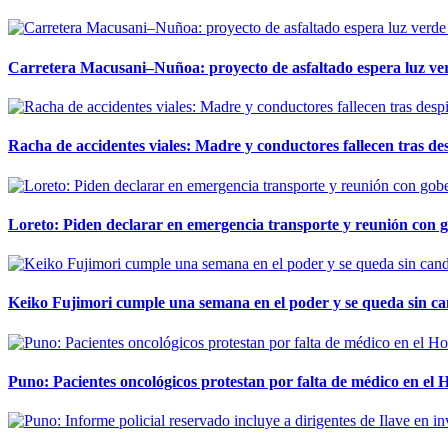
Carretera Macusani–Nuñoa: proyecto de asfaltado espera luz ver
Racha de accidentes viales: Madre y conductores fallecen tras des
Loreto: Piden declarar en emergencia transporte y reunión con 
Keiko Fujimori cumple una semana en el poder y se queda sin ca
Puno: Pacientes oncológicos protestan por falta de médico en e