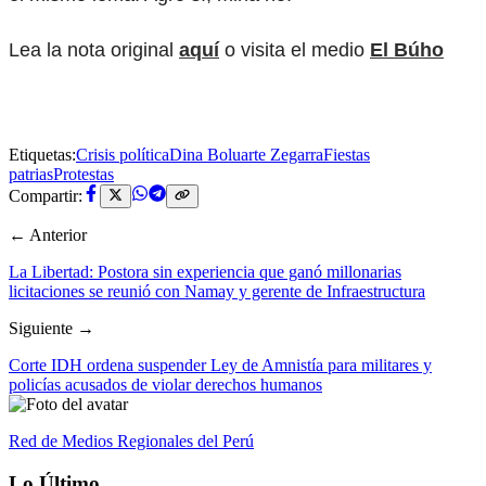
Lea la nota original
aquí
o visita el medio
El Búho
Etiquetas:
Crisis política
Dina Boluarte Zegarra
Fiestas
patrias
Protestas
Compartir:
← Anterior
La Libertad: Postora sin experiencia que ganó millonarias
licitaciones se reunió con Namay y gerente de Infraestructura
Siguiente →
Corte IDH ordena suspender Ley de Amnistía para militares y
policías acusados de violar derechos humanos
Red de Medios Regionales del Perú
Lo Último