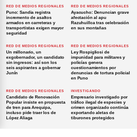
RED DE MEDIOS REGIONALES
RED DE MEDIOS REGIONALES
Puno: Sandia registra
Ayacucho: Denuncian grave
incremento de asaltos
afectación al apu
armados en carreteras y
Razuhuillca tras celebración
transportistas exigen mayor
en sus montañas
seguridad
RED DE MEDIOS REGIONALES
RED DE MEDIOS REGIONALES
Un millonario, un
Ley Rospigliosi de
exgobernador, un candidato
impunidad para militares y
sin ingresos: así son los
policías genera
seis aspirantes a gobernar
cuestionamientos por
Junín
denuncias de tortura policial
en Puno
RED DE MEDIOS REGIONALES
INVESTIGANDO
Candidato de Renovación
Empresario investigado por
Popular insiste en propuesta
tráfico ilegal de especies y
de tren para Arequipa,
crimen organizado continúa
incluso pide traer los de
exportando aletas de
López Aliaga
tiburones protegidos
×