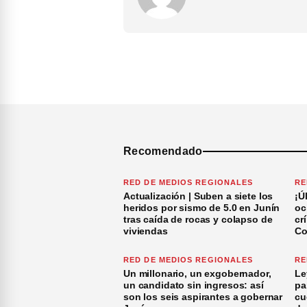
Recomendado
RED DE MEDIOS REGIONALES
RE
Actualización | Suben a siete los
¡Ú
heridos por sismo de 5.0 en Junín
oc
tras caída de rocas y colapso de
cr
viviendas
Co
RED DE MEDIOS REGIONALES
RE
Un millonario, un exgobernador,
Le
un candidato sin ingresos: así
pa
son los seis aspirantes a gobernar
cu