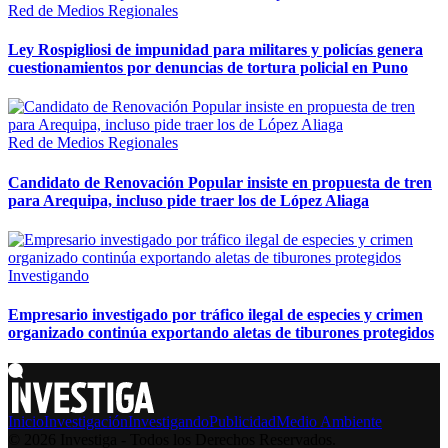
Red de Medios Regionales
Ley Rospigliosi de impunidad para militares y policías genera
cuestionamientos por denuncias de tortura policial en Puno
Red de Medios Regionales
Candidato de Renovación Popular insiste en propuesta de tren
para Arequipa, incluso pide traer los de López Aliaga
Investigando
Empresario investigado por tráfico ilegal de especies y crimen
organizado continúa exportando aletas de tiburones protegidos
Inicio
Investigación
Investigando
Publicidad
Medio Ambiente
© 2026 Investiga - Todos los Derechos Reservados.