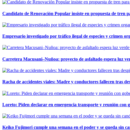
Candidato de Renovación Popular insiste en propuesta de tren pa
Empresario investigado por tráfico ilegal de especies y crimen o
Carretera Macusani–Nuñoa: proyecto de asfaltado espera luz ver
Racha de accidentes viales: Madre y conductores fallecen tras des
Loreto: Piden declarar en emergencia transporte y reunión con 
Keiko Fujimori cumple una semana en el poder y se queda sin ca