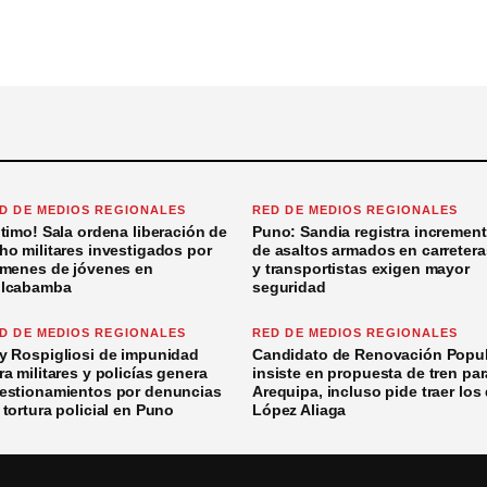
D DE MEDIOS REGIONALES
RED DE MEDIOS REGIONALES
ltimo! Sala ordena liberación de
Puno: Sandia registra incremen
ho militares investigados por
de asaltos armados en carretera
ímenes de jóvenes en
y transportistas exigen mayor
lcabamba
seguridad
D DE MEDIOS REGIONALES
RED DE MEDIOS REGIONALES
y Rospigliosi de impunidad
Candidato de Renovación Popul
ra militares y policías genera
insiste en propuesta de tren par
estionamientos por denuncias
Arequipa, incluso pide traer los
 tortura policial en Puno
López Aliaga