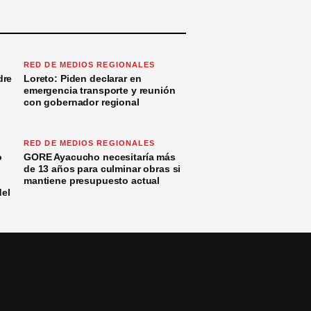
RED DE MEDIOS REGIONALES
dre
Loreto: Piden declarar en
emergencia transporte y reunión
con gobernador regional
RED DE MEDIOS REGIONALES
o
GORE Ayacucho necesitaría más
de 13 años para culminar obras si
mantiene presupuesto actual
del