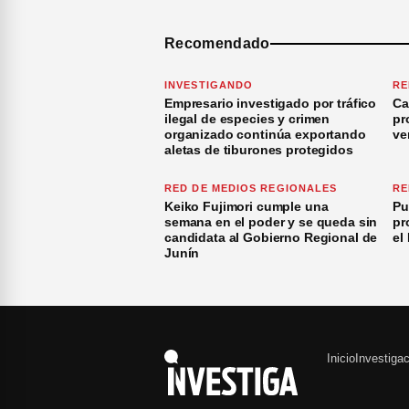
Recomendado
INVESTIGANDO
RE
Empresario investigado por tráfico
Ca
ilegal de especies y crimen
pr
organizado continúa exportando
ve
aletas de tiburones protegidos
RED DE MEDIOS REGIONALES
RE
Keiko Fujimori cumple una
Pu
semana en el poder y se queda sin
pr
candidata al Gobierno Regional de
el
Junín
Inicio
Investiga