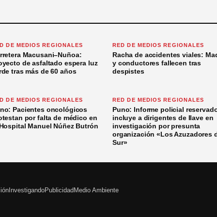
D DE MEDIOS REGIONALES
RED DE MEDIOS REGIONALES
rretera Macusani–Nuñoa:
Racha de accidentes viales: Ma
oyecto de asfaltado espera luz
y conductores fallecen tras
rde tras más de 60 años
despistes
D DE MEDIOS REGIONALES
RED DE MEDIOS REGIONALES
no: Pacientes oncológicos
Puno: Informe policial reservad
otestan por falta de médico en
incluye a dirigentes de Ilave en
 Hospital Manuel Núñez Butrón
investigación por presunta
organización «Los Azuzadores 
Sur»
ción
Investigando
Publicidad
Medio Ambiente