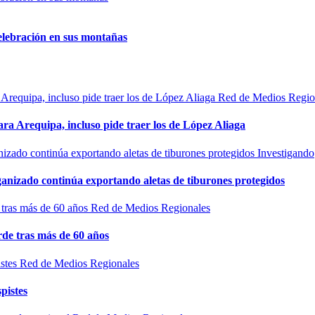
elebración en sus montañas
Red de Medios Regio
ra Arequipa, incluso pide traer los de López Aliaga
Investigando
rganizado continúa exportando aletas de tiburones protegidos
Red de Medios Regionales
de tras más de 60 años
Red de Medios Regionales
pistes