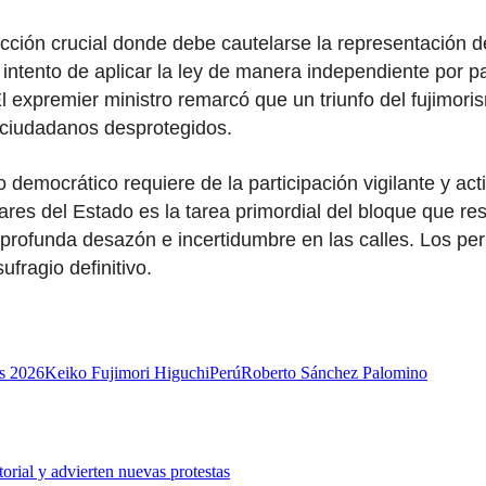
ción crucial donde debe cautelarse la representación de 
 intento de aplicar la ley de manera independiente por p
 El expremier ministro remarcó que un triunfo del fujimori
s ciudadanos desprotegidos.
democrático requiere de la participación vigilante y acti
telares del Estado es la tarea primordial del bloque que
rofunda desazón e incertidumbre en las calles. Los peri
ufragio definitivo.
es 2026
Keiko Fujimori Higuchi
Perú
Roberto Sánchez Palomino
rial y advierten nuevas protestas