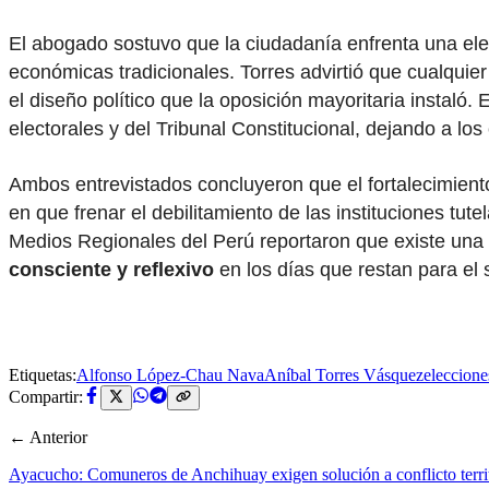
El abogado sostuvo que la ciudadanía enfrenta una elec
económicas tradicionales. Torres advirtió que cualquier
el diseño político que la oposición mayoritaria instaló.
electorales y del Tribunal Constitucional, dejando a lo
Ambos entrevistados concluyeron que el fortalecimiento 
en que frenar el debilitamiento de las instituciones tu
Medios Regionales del Perú reportaron que existe una p
consciente y reflexivo
en los días que restan para el s
Etiquetas:
Alfonso López-Chau Nava
Aníbal Torres Vásquez
eleccion
Compartir:
← Anterior
Ayacucho: Comuneros de Anchihuay exigen solución a conflicto territo